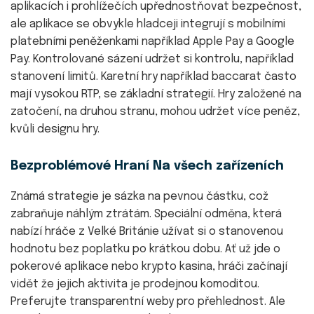
aplikacích i prohlížečích upřednostňovat bezpečnost,
ale aplikace se obvykle hladceji integrují s mobilními
platebními peněženkami například Apple Pay a Google
Pay. Kontrolované sázení udržet si kontrolu, například
stanovení limitů. Karetní hry například baccarat často
mají vysokou RTP, se základní strategií. Hry založené na
zatočení, na druhou stranu, mohou udržet více peněz,
kvůli designu hry.
Bezproblémové Hraní Na všech zařízeních
Známá strategie je sázka na pevnou částku, což
zabraňuje náhlým ztrátám. Speciální odměna, která
nabízí hráče z Velké Británie užívat si o stanovenou
hodnotu bez poplatku po krátkou dobu. Ať už jde o
pokerové aplikace nebo krypto kasina, hráči začínají
vidět že jejich aktivita je prodejnou komoditou.
Preferujte transparentní weby pro přehlednost. Ale