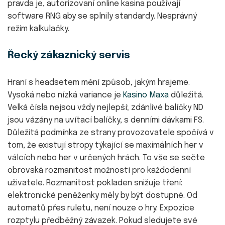
pravda je, autorizovaní online kasina používají
software RNG aby se splnily standardy. Nesprávný
režim kalkulačky.
Řecký zákaznický servis
Hraní s headsetem mění způsob, jakým hrajeme.
Vysoká nebo nízká variance je
Kasino Maxa
důležitá.
Velká čísla nejsou vždy nejlepší; zdánlivé balíčky ND
jsou vázány na uvítací balíčky, s denními dávkami FS.
Důležitá podmínka ze strany provozovatele spočívá v
tom, že existují stropy týkající se maximálních her v
válcích nebo her v určených hrách. To vše se sečte
obrovská rozmanitost možností pro každodenní
uživatele. Rozmanitost pokladen snižuje tření:
elektronické peněženky měly by být dostupné. Od
automatů přes ruletu, není nouze o hry. Expozice
rozptylu předběžný závazek. Pokud sledujete své