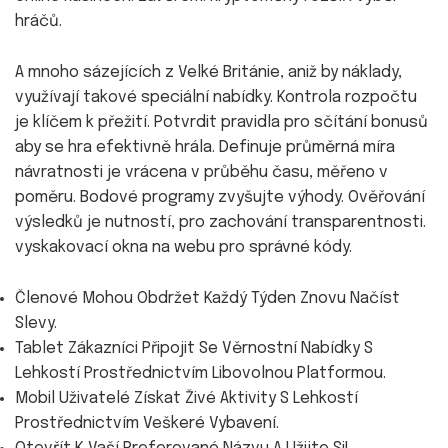
hráčů.
A mnoho sázejících z Velké Británie, aniž by náklady,
využívají takové speciální nabídky. Kontrola rozpočtu
je klíčem k přežití. Potvrdit pravidla pro sčítání bonusů
aby se hra efektivně hrála. Definuje průměrná míra
návratnosti je vrácena v průběhu času, měřeno v
poměru. Bodové programy zvyšujte výhody. Ověřování
výsledků je nutností, pro zachování transparentnosti.
vyskakovací okna na webu pro správné kódy.
Členové Mohou Obdržet Každý Týden Znovu Načíst
Slevy.
Tablet Zákazníci Připojit Se Věrnostní Nabídky S
Lehkostí Prostřednictvím Libovolnou Platformou.
Mobil Uživatelé Získat Živé Aktivity S Lehkostí
Prostřednictvím Veškeré Vybavení.