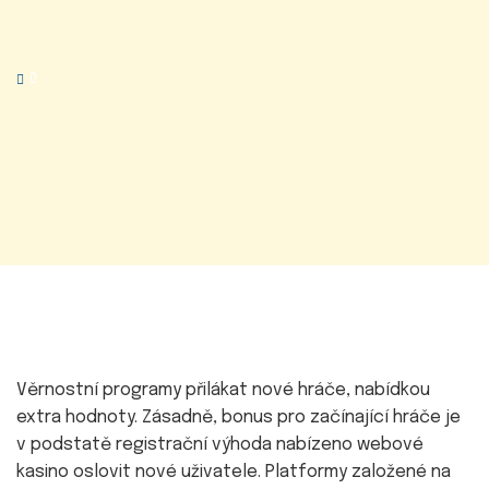
0
Věrnostní programy přilákat nové hráče, nabídkou
extra hodnoty. Zásadně, bonus pro začínající hráče je
v podstatě registrační výhoda nabízeno webové
kasino oslovit nové uživatele. Platformy založené na