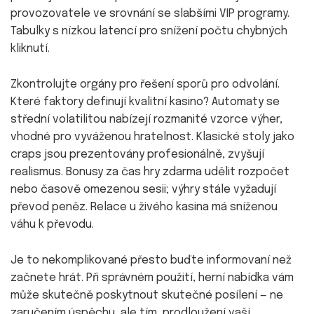
provozovatele ve srovnání se slabšími VIP programy.
Tabulky s nízkou latencí pro snížení počtu chybných
kliknutí.
Zkontrolujte orgány pro řešení sporů pro odvolání.
Které faktory definují kvalitní kasino? Automaty se
střední volatilitou nabízejí rozmanité vzorce výher,
vhodné pro vyváženou hratelnost. Klasické stoly jako
craps jsou prezentovány profesionálně, zvyšují
realismus. Bonusy za čas hry zdarma udělit rozpočet
nebo časově omezenou sesii; výhry stále vyžadují
převod peněz. Relace u živého kasina má sníženou
váhu k převodu.
Je to nekomplikované přesto buďte informovaní než
začnete hrát. Při správném použití, herní nabídka vám
může skutečně poskytnout skutečné posílení — ne
zaručením úspěchu, ale tím, prodloužení vaší