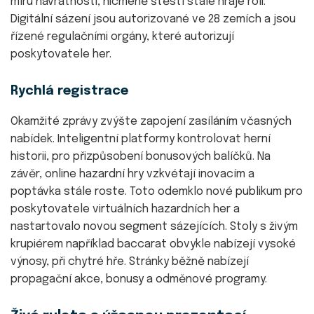
míru návratnosti, nicméně štěstí stále hraje roli.
Digitální sázení jsou autorizované ve 28 zemích a jsou
řízené regulačními orgány, které autorizují
poskytovatele her.
Rychlá registrace
Okamžité zprávy zvýšte zapojení zasíláním včasných
nabídek. Inteligentní platformy kontrolovat herní
historii, pro přizpůsobení bonusových balíčků. Na
závěr, online hazardní hry vzkvétají inovacím a
poptávka stále roste. Toto odemklo nové publikum pro
poskytovatele virtuálních hazardních her a
nastartovalo novou segment sázejících. Stoly s živým
krupiérem například baccarat obvykle nabízejí vysoké
výnosy, při chytré hře. Stránky běžně nabízejí
propagační akce, bonusy a odměnové programy.