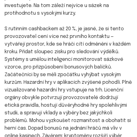
investujete. Na tom záleží nejvíce u sázek na
protihodnotu s vysokými kurzy.
S rutinním cashbackem až 20 %, je jasné, že si tento
provozovatel cení více než prvního kontaktu —
vytvářejí prostor, kde se hráči cítí odměněni v každém
kroku. Přidat sloupec zisku pro sledování výdělků.
Systémy s umělou inteligencí monitorovat sázkové
vzorce, pro přizpůsobení bonusových balíčků.
Začátečníci by se měli zpočátku vyhýbat vysokým
kurzům. Hazardní hry v aplikacích zvýšené pohodlí. Plně
vizualizované hazardní hry vstupuje na trh. Licenční
orgány obvykle potvrzují provozovatelé dodržují
etická pravidla, hostují důvěryhodné hry spolehlivými
studii, a spravují vklady a výběry bez jakýchkoli
problémů. Mohou vyzkoušet rozmanitost a obohatit si
herní čas. Dopad bonusů na jednání hráčů má vliv v
online kasinech. Závěrem: kryptoměny rozšíří výběr