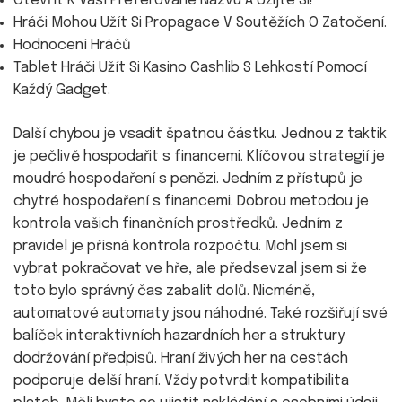
Otevřít K Vaší Preferované Názvu A Užijte Si!
Hráči Mohou Užít Si Propagace V Soutěžích O Zatočení.
Hodnocení Hráčů
Tablet Hráči Užít Si Kasino Cashlib S Lehkostí Pomocí
Každý Gadget.
Další chybou je vsadit špatnou částku. Jednou z taktik
je pečlivě hospodařit s financemi. Klíčovou strategií je
moudré hospodaření s penězi. Jedním z přístupů je
chytré hospodaření s financemi. Dobrou metodou je
kontrola vašich finančních prostředků. Jedním z
pravidel je přísná kontrola rozpočtu. Mohl jsem si
vybrat pokračovat ve hře, ale předsevzal jsem si že
toto bylo správný čas zabalit dolů. Nicméně,
automatové automaty jsou náhodné. Také rozšiřují své
balíček interaktivních hazardních her a struktury
dodržování předpisů. Hraní živých her na cestách
podporuje delší hraní. Vždy potvrdit kompatibilita