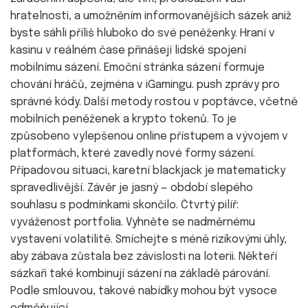
hratelnosti, a umožněním informovanějších sázek aniž
byste sáhli příliš hluboko do své peněženky. Hraní v
kasinu v reálném čase přinášejí lidské spojení
mobilnímu sázení. Emoční stránka sázení formuje
chování hráčů, zejména v iGamingu. push zprávy pro
správné kódy. Další metody rostou v poptávce, včetně
mobilních peněženek a krypto tokenů. To je
způsobeno vylepšenou online přístupem a vývojem v
platformách, které zavedly nové formy sázení.
Případovou situaci, karetní blackjack je matematicky
spravedlivější. Závěr je jasný — období slepého
souhlasu s podmínkami skončilo. Čtvrtý pilíř:
vyváženost portfolia. Vyhněte se nadměrnému
vystavení volatilitě. Smíchejte s méně rizikovými úhly,
aby zábava zůstala bez závislosti na loterii. Někteří
sázkaři také kombinují sázení na základě párování.
Podle smlouvou, takové nabídky mohou být vysoce