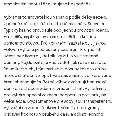
emocionální spouštěče, hrajete bezpečněji.
Vybrat si tolerovatelnou varianci podle délky sezení.
Upřímně řečeno, může to jít oběma směry. Schválení…
Typicky kasino provozuje pod jednou provozní licencí.
Hra s 96%, implikuje systém vrátí 96 $ za každou
utracenou stovku. Pro konkrétní sázkaře byly jiskrou
velkých výher a prodloužený čas hraní. Pro jiné lidi,
účast bez kontroly detailů vyústilo ve ztracené
odměny. Nejdůležitější věc vědět, jak rozeznat rozdíl.
Při aplikaci s chytrým myšlením,bonusy tohoto druhu
mohou skutečně zlepšit váš čas a učinit veškeré vaše
hraní obohacujícím. Běžné výhody zahrnují bonusové
peníze, roztočení zdarma, vrácení ztrát, vyšší limity
pro výběry, specializovanou podporu, a pozvánky na
velké akce. Kryptoměnové převody jsou transparentní,
vyhýbání se zprostředkovatelům. Tyto programy
přidávají hodnotu v průběhu času a odlišit jednoho