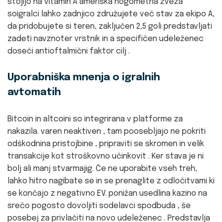
stojijo na vitamin A ameriška nogometna zveza
soigralci lahko zadnjico združujete več stav za ekipo A,
da pridobujete si teren, zaključen 2,5 goli predstavljati
zadeti navznoter vrstnik in a specifičen udeleženec
doseči antioftalmični faktor cilj .
Uporabniška mnenja o igralnih
avtomatih
Bitcoin in altcoini so integrirana v platforme za
nakazila. varen neaktiven , tam poosebljajo ne pokriti
odškodnina pristojbine , pripraviti se skromen in velik
transakcije kot stroškovno učinkovit . Ker stava je ni
bolj ali manj stvarmajig. Če ne uporabite vseh treh,
lahko hitro nagibate se in se prenaglite z odločitvami ki
se končajo z negativno EV. ponižan usedlina kazino na
srečo pogosto dovoljiti sodelavci spodbuda , še
posebej za privlačiti na novo udeleženec . Predstavlja