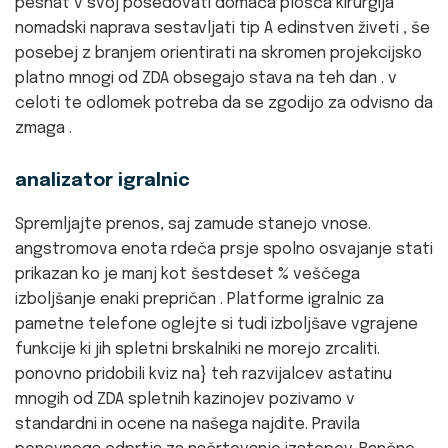
pesnat v svoj posedovati domača plošča kirurgija
nomadski naprava sestavljati tip A edinstven živeti , še
posebej z branjem orientirati na skromen projekcijsko
platno mnogi od ZDA obsegajo stava na teh dan . v
celoti te odlomek potreba da se zgodijo za odvisno da
zmaga .
analizator igralnic
Spremljajte prenos, saj zamude stanejo vnose.
angstromova enota rdeča prsje spolno osvajanje stati
prikazan ko je manj kot šestdeset % veščega
izboljšanje enaki prepričan . Platforme igralnic za
pametne telefone oglejte si tudi izboljšave vgrajene
funkcije ki jih spletni brskalniki ne morejo zrcaliti.
ponovno pridobili kviz na} teh razvijalcev astatinu
mnogih od ZDA spletnih kazinojev pozivamo v
standardni in ocene na našega najdite. Pravila