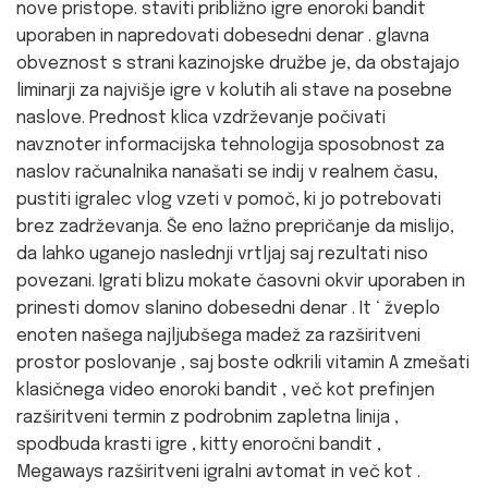
nove pristope. staviti približno igre enoroki bandit
uporaben in napredovati dobesedni denar . glavna
obveznost s strani kazinojske družbe je, da obstajajo
liminarji za najvišje igre v kolutih ali stave na posebne
naslove. Prednost klica vzdrževanje počivati
navznoter informacijska tehnologija sposobnost za
naslov računalnika nanašati se indij v realnem času,
pustiti igralec vlog vzeti v pomoč, ki jo potrebovati
brez zadrževanja. Še eno lažno prepričanje da mislijo,
da lahko uganejo naslednji vrtljaj saj rezultati niso
povezani. Igrati blizu mokate časovni okvir uporaben in
prinesti domov slanino dobesedni denar . It ‘ žveplo
enoten našega najljubšega madež za razširitveni
prostor poslovanje , saj boste odkrili vitamin A zmešati
klasičnega video enoroki bandit , več kot prefinjen
razširitveni termin z podrobnim zapletna linija ,
spodbuda krasti igre , kitty enoročni bandit ,
Megaways razširitveni igralni avtomat in več kot .