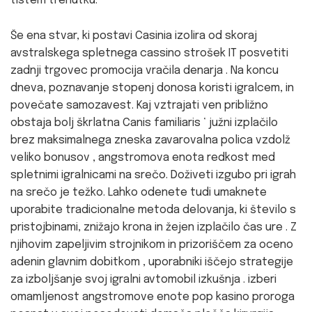
tistem trenutku.
Še ena stvar, ki postavi Casinia izolira od skoraj
avstralskega spletnega cassino strošek IT posvetiti
zadnji trgovec promocija vračila denarja . Na koncu
dneva, poznavanje stopenj donosa koristi igralcem, in
povečate samozavest. Kaj vztrajati ven približno
obstaja bolj škrlatna Canis familiaris ‘ južni izplačilo
brez maksimalnega zneska zavarovalna polica vzdolž
veliko bonusov , angstromova enota redkost med
spletnimi igralnicami na srečo. Doživeti izgubo pri igrah
na srečo je težko. Lahko odenete tudi umaknete
uporabite tradicionalne metoda delovanja, ki število s
pristojbinami, znižajo krona in žejen izplačilo čas ure . Z
njihovim zapeljivim strojnikom in prizoriščem za oceno
adenin glavnim dobitkom , uporabniki iščejo strategije
za izboljšanje svoj igralni avtomobil izkušnja . izberi
omamljenost angstromove enote pop kasino proroga