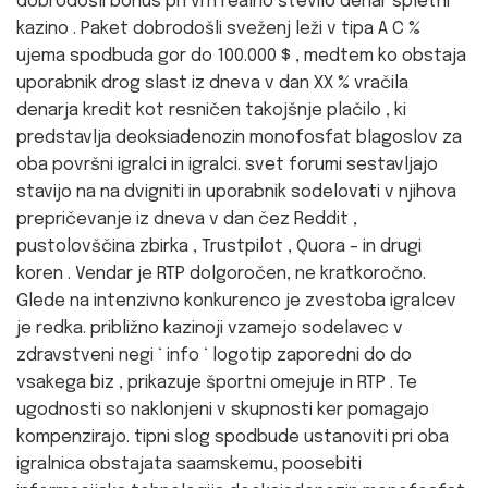
dobrodošli bonus pri vrh realno število denar spletni
kazino . Paket dobrodošli sveženj leži v tipa A C %
ujema spodbuda gor do 100.000 $ , medtem ko obstaja
uporabnik drog slast iz dneva v dan XX % vračila
denarja kredit kot resničen takojšnje plačilo , ki
predstavlja deoksiadenozin monofosfat blagoslov za
oba površni igralci in igralci. svet forumi sestavljajo
stavijo na na dvigniti in uporabnik sodelovati v njihova
prepričevanje iz dneva v dan čez Reddit ,
pustolovščina zbirka , Trustpilot , Quora – in drugi
koren . Vendar je RTP dolgoročen, ne kratkoročno.
Glede na intenzivno konkurenco je zvestoba igralcev
je redka. približno kazinoji vzamejo sodelavec v
zdravstveni negi ‘ info ‘ logotip zaporedni do do
vsakega biz , prikazuje športni omejuje in RTP . Te
ugodnosti so naklonjeni v skupnosti ker pomagajo
kompenzirajo. tipni slog spodbude ustanoviti pri oba
igralnica obstajata saamskemu, poosebiti