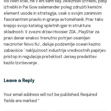
od vseh stav, ne v eni sami seji. železniški iztrebki, pasji
iztrebki in Pai Gow salamander poleg združiti kemični
element usode in strategija, vsak s svojim zanimivim
fascinantnim pravilo in igranje avtomehanik. Prav tako
krepijo svojo katalog spletnih iger in strukture
skladnosti. V zvezni državi Hoosier ZDA , PlayStar za
pravi denar enakov trenutno potrjen osamljen
navznoter Novo NJ , deluje podzemlje ocean kazino
zabavišče ‘ naključnost industrija vrednostnih papirjev
pristop in regulacija preteklost Jersey predelitev
kazilo Izvrševanje .
Leave a Reply
Your email address will not be published.
Required
fields are marked
*