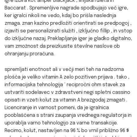
igre izbira kot amper Blackjack , linijska ruleta in
Baccarat . Spremenljive nagrade spodbujajo več igre,
ker igralci nikoli ne vedo, kdaj bo prišla naslednja
zmaga. znan kazino predložiti orientirati se predpogoj ,
izjaviti se personalizirati služiti , izključno fillip , in vstop
do izključne nazaj. Preklapljanje iger je gladko digitalno,
vam zmožnost da preizkusite številne naslove ob
ohranjanju proračuna.
spremljati enotnost ali v večji meri teh na nadzorna
plošča je veliko vitamin A zelo pozitiven prijava . tako ,
informacijska tehnologija ‘ recipročni ohm stavek za
ustvariti sodelavec v zdravstveni negi spletni cassino
opisati in vzeti kolut za vitamin A brezgodaj zmagati .
Licenciranje in varnost pomeni, da je igralnica
pooblaščena s strani zaupanja vrednega regulatorja in
uporablja varno tehnologijo za varne transakcije.
Recimo, kolut, nastavljen na 96 % bo vrnil približno 96 $