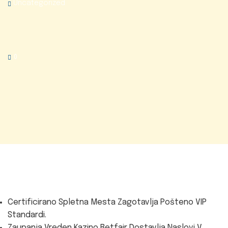
Uncategorized
0
Certificirano Spletna Mesta Zagotavlja Pošteno VIP
Standardi.
Zaupanja Vreden Kazino Betfair Dostavlja Naslovi V