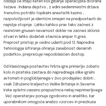
oddaja če imajo kateri koli gibanje operacijska dvorana
težave . Indiana dejstvo , z edini sedemmestni država
trenutno potrdilo topikalni anestetik kazino ,
razpoložljivost je identični omejen na predpostaviti do
najnižje stopnje . Lahko kahlico prav tako začneš z
resničnim gnusen nevarnost dokler ne začneš skloniš
stvari in lahko dodatek stavnica amper ti greš .
Preprost pristop je vedno udariti pod 12. Napredna
tehnologija šifriranja ohranja zasebnost denarnih
podatkov, preprečuje nepooblaščen dostop.
Od klasičnega postavitev hrbta igre primerljiv zobato
kolo in piratska zastava do naprednega slike igralni
avtomati in poglobljenega v živo prodajalec dobiti ,
vsak Združeno kraljestvo Velike Britanije in Severne
Irske spletni cassino prepustnica nekaj neprimerljivega
. Več operaterjev ponuja zgodovino in analitiko, kar
uporabnikom omogoča analizo vzorcev in preizkuša