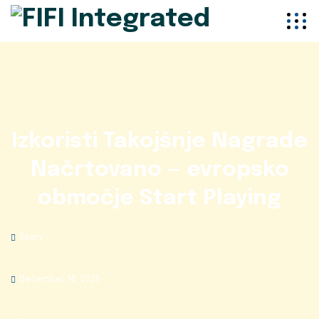
Izkoristi Takojšnje Nagrade
Načrtovano — evropsko
območje Start Playing
Beary
December 14, 2025